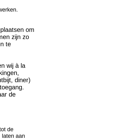
 werken.
e plaatsen om
men zijn zo
en te
n wij à la
kingen,
bijt, diner)
 toegang.
aar de
tot de
n laten aan