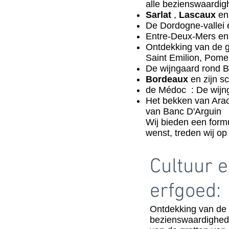
alle bezienswaardig
Sarlat
,
Lascaux
e
De Dordogne-vallei 
Entre-Deux-Mers en z
Ontdekking van de g
Saint Emilion, Pome
De wijngaard rond 
Bordeaux
en zijn s
de Médoc : De wij
Het bekken van Ara
van Banc D'Arguin
Wij bieden een formu
wenst, treden wij op
Cultuur 
erfgoed:
Ontdekking van de 
bezienswaardighede