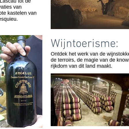
 Lascau tot de
vaties van
ote kastelen van
esquieu.
Wijntoerisme:
Ontdek het werk van de wijnstokk
de terroirs, de magie van de kno
rijkdom van dit land maakt.