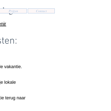
rdogne
Prijzen
Contact
nir
sten:
de vakantie.
e lokale
tie terug naar