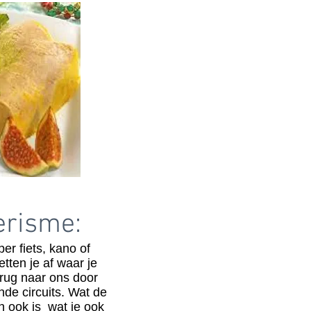
erisme:
er fiets, kano of
tten je af waar je
terug naar ons door
nde circuits. Wat de
n ook is wat je ook