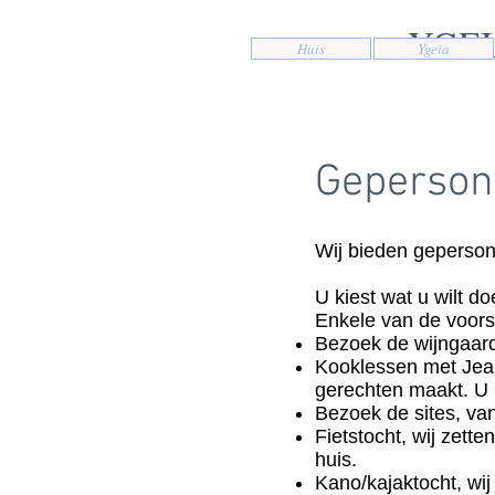
YGEIA
Huis
Ygeia
Gepersona
Wij bieden geperson
U kiest wat u wilt d
Enkele van de voorst
Bezoek de wijngaard
Kooklessen met Jean
gerechten maakt. U k
Bezoek de sites, van
Fietstocht, wij zette
huis.
Kano/kajaktocht, wij 