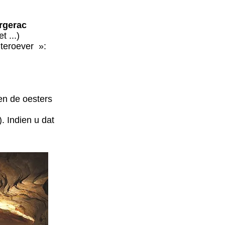
rgerac
 ...)
hteroever »:
n de oesters
. Indien u dat