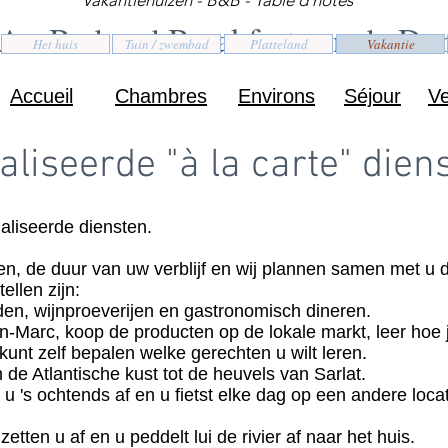
Vakantiehuizen - B&B - Table d'hôtes
 - Bed and Breakfast aan de Do
Het huis
Tuin / zwembad
Platteland
Vakantie
Accueil
Chambres
Environs
Séjour
Ve
liseerde "à la carte" dien
aliseerde diensten.
oen, de duur van uw verblijf en wij plannen samen met u 
ellen zijn:
en, wijnproeverijen en gastronomisch dineren.
-Marc, koop de producten op de lokale markt, leer hoe j
unt zelf bepalen welke gerechten u wilt leren.
 de Atlantische kust tot de heuvels van Sarlat.
n u 's ochtends af en u fietst elke dag op een andere loca
zetten u af en u peddelt lui de rivier af naar het huis.