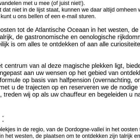
andelen met u mee (of juist niet!).
t dat niet in de lijst staat, kunnen we daar altijd omheen
 kunt u ons bellen of een e-mail sturen.
oosten tot de Atlantische Oceaan in het westen, d
talrijk, de gastronomische en oenologische rijkdom
lijk is om alles te ontdekken of aan alle curiositeit
 centrum van al deze magische plekken ligt, biede
aangepast aan uw wensen op het gebied van ontdek
ormule op basis van halfpension (overnachting, ont
met u de trajecten op en reserveren we de nodige
, treden wij op als uw chauffeur en begeleiden u n
:
ekjes in de regio, van de Dordogne-vallei in het oosten 
n het westen, de plaatsen om te ontdekken zijn talrijk e