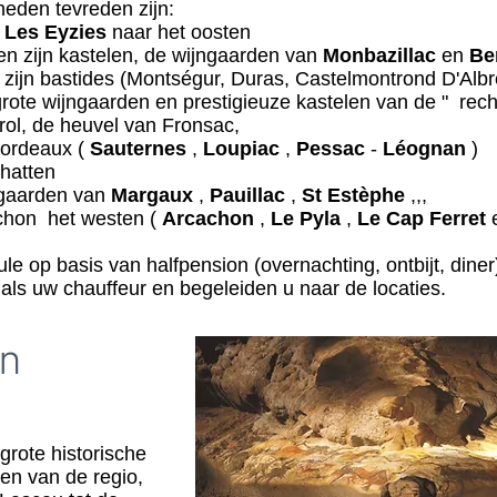
heden tevreden zijn:
n
Les Eyzies
naar het oosten
en zijn kastelen, de wijngaarden van
Monbazillac
en
Be
ijn bastides (Montségur, Duras, Castelmontrond D'Albret
rote wijngaarden en prestigieuze kastelen van de " rec
rol, de heuvel van Fronsac,
Bordeaux (
Sauternes
,
Loupiac
,
Pessac
-
Léognan
)
chatten
ngaarden van
Margaux
,
Pauillac
,
St Estèphe
,,,
chon het westen (
Arcachon
,
Le Pyla
,
Le Cap Ferret
e
le op basis van halfpension (overnachting, ontbijt, diner)
 als uw chauffeur en begeleiden u naar de locaties.
en
grote historische
n van de regio,