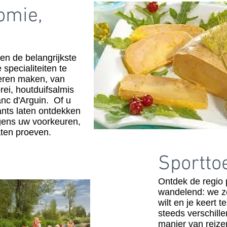
omie,
en de belangrijkste
 specialiteiten te
leren maken, van
rei, houtduifsalmis
anc d'Arguin. Of u
nts laten ontdekken
olgens uw voorkeuren,
aten proeven.
Sportto
Ontdek de regio p
wandelend: we ze
wilt en je keert 
steeds verschille
manier van reize