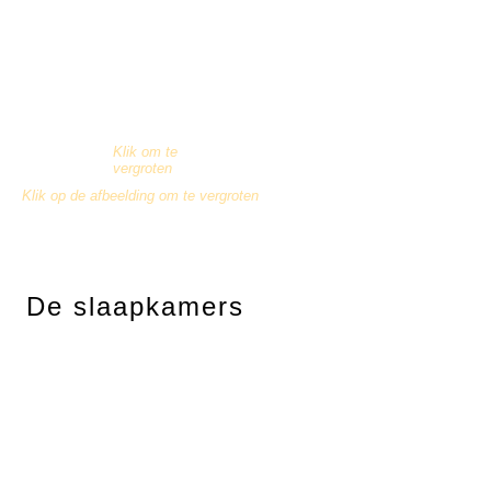
Klik om te
vergroten
Klik op de afbeelding om te vergroten
De slaapkamers
De spectaculaire stenen trap zijn de
slaapkamers, twee zijn open naar de
rivier. De "Rode Kamer" heeft een
eigen Italiaanse douche en toilet.
De "Blauwe kamer" ligt op het oosten