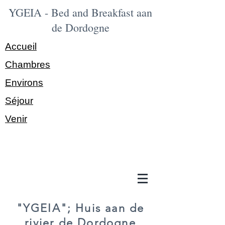
YGEIA - Bed and Breakfast aan
de Dordogne
Accueil
Chambres
Environs
Séjour
Venir
"YGEIA"; Huis aan de
rivier de Dordogne